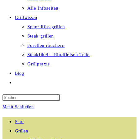
Alle Infoseiten
Grillwissen
Spare Ribs grillen
Steak grillen
Forellen räuchern
Steakfibel – Rindfleisch Teile
Grillpraxis
Blog
Website-
Suche
umschalten
Menü
Schließen
Start
Grillen