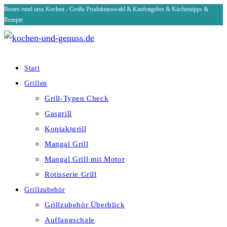
Bestes rund ums Kochen - Große Produktauswahl & Kaufratgeber & Küchentipps &
Zum
Rezepte
Inhalt
springen
Start
Grillen
Grill-Typen Check
Gasgrill
Kontaktgrill
Mangal Grill
Mangal Grill mit Motor
Rotisserie Grill
Grillzubehör
Grillzubehör Überblick
Auffangschale