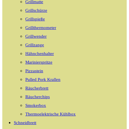
Grillmatte
Grillschürze
Grillspieße
Grillthermometer
Grillwender
Grillzange
Hähnchenhalter
Marinierspritze
Pizzastein
Pulled Pork Krallen
Räucherbrett
Räucherchips
Smokerbox
Thermoelektrische Kühlbox
Schneidbrett