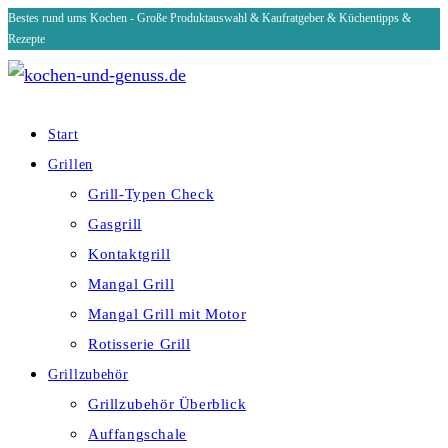
Bestes rund ums Kochen - Große Produktauswahl & Kaufratgeber & Küchentipps &
Zum
Rezepte
Inhalt
springen
Start
Grillen
Grill-Typen Check
Gasgrill
Kontaktgrill
Mangal Grill
Mangal Grill mit Motor
Rotisserie Grill
Grillzubehör
Grillzubehör Überblick
Auffangschale