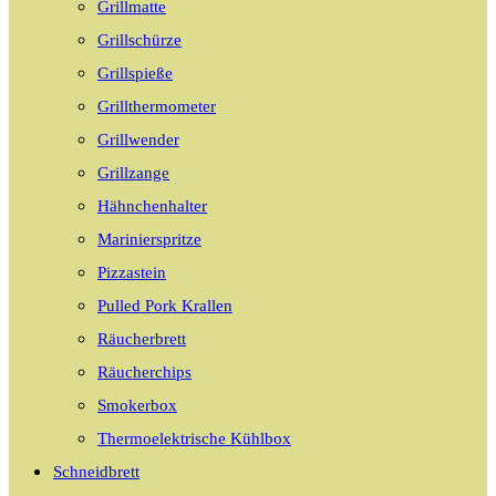
Grillmatte
Grillschürze
Grillspieße
Grillthermometer
Grillwender
Grillzange
Hähnchenhalter
Marinierspritze
Pizzastein
Pulled Pork Krallen
Räucherbrett
Räucherchips
Smokerbox
Thermoelektrische Kühlbox
Schneidbrett