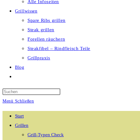
Alle Infoseiten
Grillwissen
Spare Ribs grillen
Steak grillen
Forellen räuchern
Steakfibel – Rindfleisch Teile
Grillpraxis
Blog
Website-
Suche
umschalten
Menü
Schließen
Start
Grillen
Grill-Typen Check