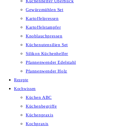
Küchenhelfer Überblick
Gewürzmühlen Set
Kartoffelpressen
Kartoffelstampfer
Knoblauchpressen
Küchenutensilien Set
Silikon Küchenhelfer
Pfannenwender Edelstahl
Pfannenwender Holz
Rezepte
Kochwissen
Küchen ABC
Küchenbegriffe
Küchenpraxis
Kochpraxis