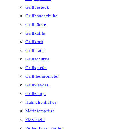
Grillbesteck
Grillhandschuhe
Grillbürste
Grillkohle
Grillkorb
Grillmatte
Grillschürze
Grillspieße
Grillthermometer
Grillwender
Grillzange
Hähnchenhalter
Marinierspritze
Pizzastein
Pulled Pork Krallen