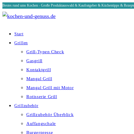
Bestes rund ums Kochen - Große Produktauswahl & Kaufratgeber & Küchentipps & Rezept
Zum
Inhalt
springen
Start
Grillen
Grill-Typen Check
Gasgrill
Kontaktgrill
Mangal Grill
Mangal Grill mit Motor
Rotisserie Grill
Grillzubehör
Grillzubehör Überblick
Auffangschale
Burgerpresse