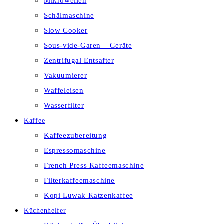
Mikrowellen
Schälmaschine
Slow Cooker
Sous-vide-Garen – Geräte
Zentrifugal Entsafter
Vakuumierer
Waffeleisen
Wasserfilter
Kaffee
Kaffeezubereitung
Espressomaschine
French Press Kaffeemaschine
Filterkaffeemaschine
Kopi Luwak Katzenkaffee
Küchenhelfer