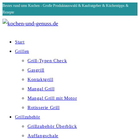
Bestes rund ums Kochen - Große Produktauswahl & Kaufratgeber & Küchentipps &
Zum
Rezepte
Inhalt
springen
Start
Grillen
Grill-Typen Check
Gasgrill
Kontaktgrill
Mangal Grill
Mangal Grill mit Motor
Rotisserie Grill
Grillzubehör
Grillzubehör Überblick
Auffangschale