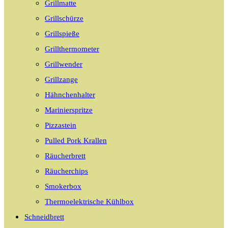
Grillmatte
Grillschürze
Grillspieße
Grillthermometer
Grillwender
Grillzange
Hähnchenhalter
Marinierspritze
Pizzastein
Pulled Pork Krallen
Räucherbrett
Räucherchips
Smokerbox
Thermoelektrische Kühlbox
Schneidbrett