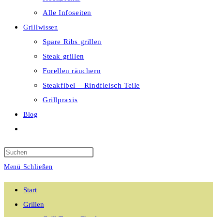
Alle Infoseiten
Grillwissen
Spare Ribs grillen
Steak grillen
Forellen räuchern
Steakfibel – Rindfleisch Teile
Grillpraxis
Blog
Website-
Suche
umschalten
Menü
Schließen
Start
Grillen