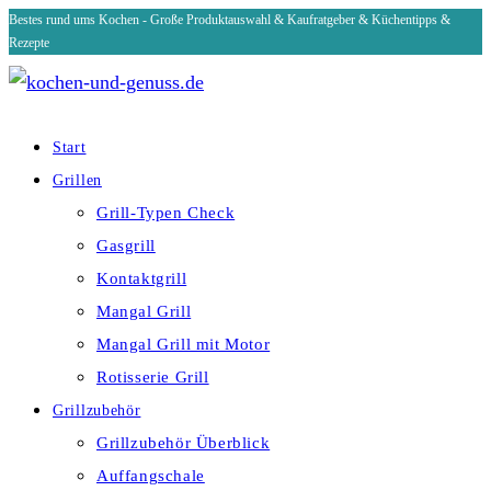
Bestes rund ums Kochen - Große Produktauswahl & Kaufratgeber & Küchentipps &
Zum
Rezepte
Inhalt
springen
Start
Grillen
Grill-Typen Check
Gasgrill
Kontaktgrill
Mangal Grill
Mangal Grill mit Motor
Rotisserie Grill
Grillzubehör
Grillzubehör Überblick
Auffangschale