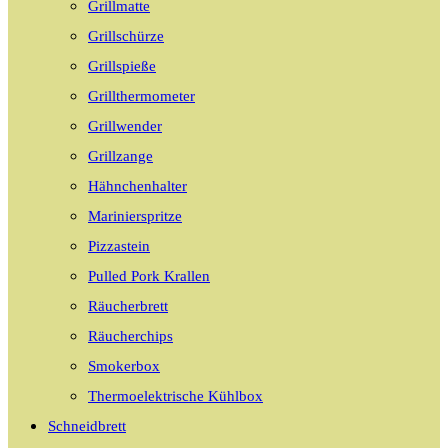
Grillmatte
Grillschürze
Grillspieße
Grillthermometer
Grillwender
Grillzange
Hähnchenhalter
Marinierspritze
Pizzastein
Pulled Pork Krallen
Räucherbrett
Räucherchips
Smokerbox
Thermoelektrische Kühlbox
Schneidbrett