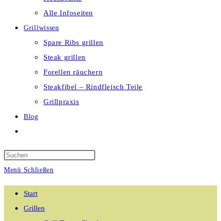
Alle Infoseiten
Grillwissen
Spare Ribs grillen
Steak grillen
Forellen räuchern
Steakfibel – Rindfleisch Teile
Grillpraxis
Blog
Website-
Suche
umschalten
Menü
Schließen
Start
Grillen